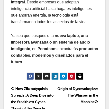
integral
. Desde empresas que adoptan
inteligencia artificial hasta hogares inteligentes
que ahorran energía, la tecnología está
transformando todos los aspectos de la vida.
Ya sea que busques una
nueva laptop, una
impresora avanzada o un sistema de audio
inteligente
, en
Pcredcom
encontrarás
productos
confiables, modernos y diseñados para el
futuro
.
Post
How Zikzoutyqulsis
Origin of Dyeowokopizz:
Spreads: A Deep Dive into
The Whisper in the
navigation
the Stealthiest Cyber-
Machine
Threat of the Decade