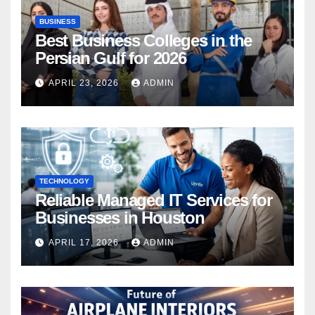
BUSINESS
Best Business Colleges in the
Persian Gulf for 2026
APRIL 23, 2026
ADMIN
TECHNOLOGY
Reliable Managed IT Services for
Businesses in Houston
APRIL 17, 2026
ADMIN