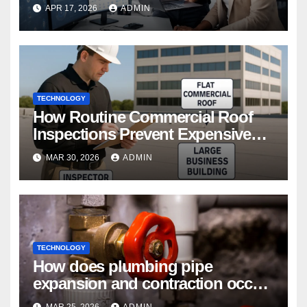
APR 17, 2026
ADMIN
TECHNOLOGY
How Routine Commercial Roof
Inspections Prevent Expensive
Repairs
MAR 30, 2026
ADMIN
TECHNOLOGY
How does plumbing pipe
expansion and contraction occur
in Seasonal Temperature